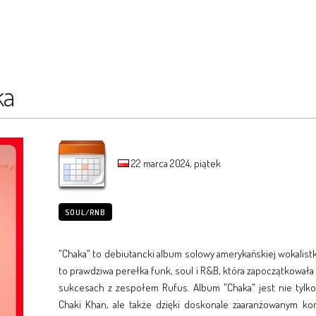
ka
22 marca 2024, piątek
SOUL/RNB
"Chaka" to debiutancki album solowy amerykańskiej wokalistk
to prawdziwa perełka funk, soul i R&B, która zapoczątkowała k
sukcesach z zespołem Rufus. Album "Chaka" jest nie tylk
Chaki Khan, ale także dzięki doskonale zaaranżowanym k