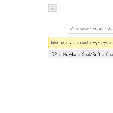
Informujemy, że serwis ten wykorzystuje 
DP
»
Muzyka
»
Soul/RnB
»
Cha