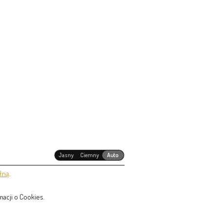
Jasny
Ciemny
Auto
łną
.
acji o Cookies.