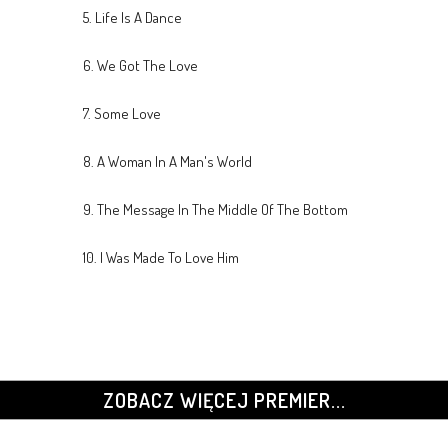
5. Life Is A Dance
6. We Got The Love
7. Some Love
8. A Woman In A Man's World
9. The Message In The Middle Of The Bottom
10. I Was Made To Love Him
ZOBACZ WIĘCEJ PREMIER...