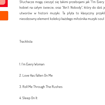
Słuchacze mogą cieszyć się takimi przebojami jak "I'm Ever
kobiet na całym świecie, oraz "Ain't Nobody", który do dziś
utworów w historii muzyki. Ta płyta to klasyczny przyk
nieodzowny element kolekcji każdego miłośnika muzyki soul i
Tracklista:
1. I'm Every Woman
2. Love Has Fallen On Me
3. Roll Me Through The Rushes
4. Sleep On It