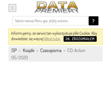
?
Informujemy, że serwis ten wykorzystuje pliki Cookie. Aby
dowiedzieć się więcej
kliknij tutaj
.
OK, ZROZUMIAŁEM
DP
»
Książki
»
Czasopisma
»
CD-Action
05/2020