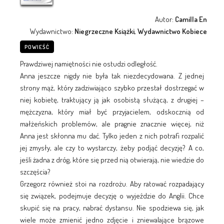
Autor:
Camilla En
Wydawnictwo:
Niegrzeczne Książki, Wydawnictwo Kobiece
POWIEŚĆ
Prawdziwej namiętności nie ostudzi odległość.
Anna jeszcze nigdy nie była tak niezdecydowana. Z jednej
strony mąż, który zadziwiająco szybko przestał dostrzegać w
niej kobietę, traktujący ją jak osobistą służącą, z drugiej –
mężczyzna, który miał być przyjacielem, odskocznią od
małżeńskich problemów, ale pragnie znacznie więcej, niż
Anna jest skłonna mu dać. Tylko jeden z nich potrafi rozpalić
jej zmysły, ale czy to wystarczy, żeby podjąć decyzję? A co,
jeśli żadna z dróg, które się przed nią otwierają, nie wiedzie do
szczęścia?
Grzegorz również stoi na rozdrożu. Aby ratować rozpadający
się związek, podejmuje decyzję o wyjeździe do Anglii. Chce
skupić się na pracy, nabrać dystansu. Nie spodziewa się, jak
wiele może zmienić jedno zdjęcie i zniewalające brązowe