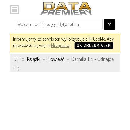
?
Informujemy, że serwis ten wykorzystuje pliki Cookie. Aby
dowiedzieć się więcej
kliknij tutaj
.
OK, ZROZUMIAŁEM
DP
»
Książki
»
Powieść
»
Camilla En - Odnajdę
cię