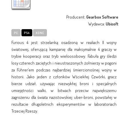
Producent:
Gearbox Software
Wydawca:
Ubisoft
PC
PS4
XONE
Furious 4 jest strzelanką osadzoną w realiach II wojny
światowej, oferującą kampanię dla maksymalnie 4 graczy w
trybie kooperacji oraz tryb wieloosobowy. Fabuła gry śledzi
losy czterech zaciętych i nieustraszonych żołnierzy w pogoni
za Führer’em podczas najbardziej śmiercionośnej wojny w
historii. Jako jeden z członków Wściekłej Czwórki, gracz
bierze udział, używając niezwykłej broni i specjalnych
umiejętności walki, w bitwach przeciw największemu
zagrożeniu dla świata nazistowskiej uber-broni, powstałej w
rezultacie długoletnich eksperymentów w laboratoriach
Trzeciej Rzeszy.