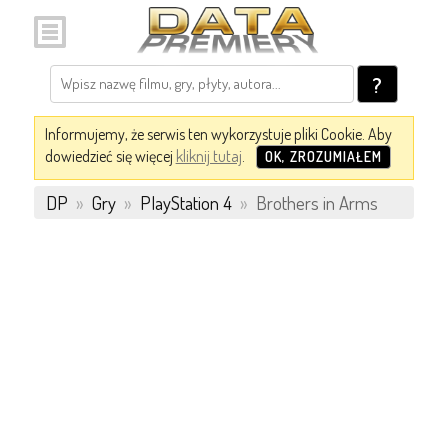
?
Informujemy, że serwis ten wykorzystuje pliki Cookie. Aby
dowiedzieć się więcej
kliknij tutaj
.
OK, ZROZUMIAŁEM
DP
»
Gry
»
PlayStation 4
»
Brothers in Arms