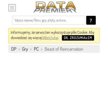
?
Informujemy, że serwis ten wykorzystuje pliki Cookie. Aby
dowiedzieć się więcej
kliknij tutaj
.
OK, ZROZUMIAŁEM
DP
»
Gry
»
PC
»
Beast of Reincarnation