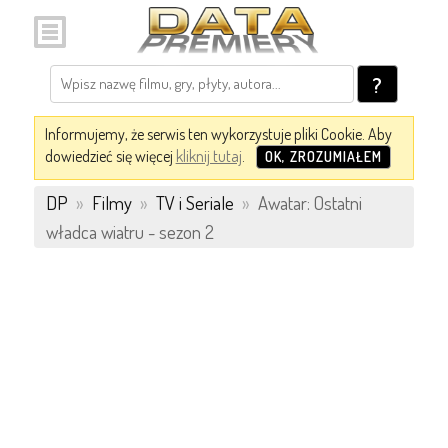
?
Informujemy, że serwis ten wykorzystuje pliki Cookie. Aby
dowiedzieć się więcej
kliknij tutaj
.
OK, ZROZUMIAŁEM
DP
»
Filmy
»
TV i Seriale
»
Awatar: Ostatni
władca wiatru - sezon 2