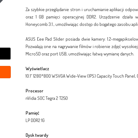
Za szybkie przeglądanie stron i uruchamianie aplikacji odpo
oraz 1 GB pamięci operacyjnej DDR2. Urządzenie działa 
Honeycomb 3.1., umożliwiając dostęp do bogatego zasobu apl
ASUS Eee Pad Slider posiada dwie kamery: 1.2-megapikselo
Pozwalają one na nagrywanie filmów i robienie zdjęć wysokiej
MicroSD oraz port USB, umożliwiając łatwą wymianę danych.
Wyświetlacz
10.1“ 1280*800 WSVGA Wide-View (IPS) Capacity Touch Panel, Gl
Procesor
nVidia SOC Tegra 2 T250
Pamięć
LP DDR2 1G
Dysk twardy