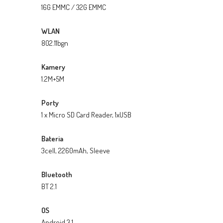
16G EMMC / 32G EMMC
WLAN
802.11bgn
Kamery
1.2M+5M
Porty
1 x Micro SD Card Reader, 1xUSB
Bateria
3cell, 2260mAh, Sleeve
Bluetooth
BT 2.1
OS
Android 3.1