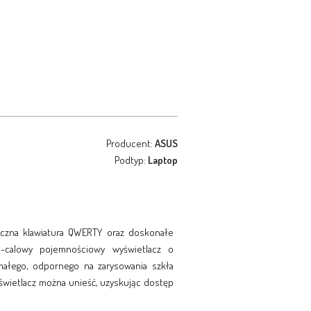
Producent:
ASUS
Podtyp:
Laptop
czna klawiatura QWERTY oraz doskonałe
1-calowy pojemnościowy wyświetlacz o
ymałego, odpornego na zarysowania szkła
wietlacz można unieść, uzyskując dostęp