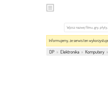
Informujemy, że serwis ten wykorzystuje 
DP
»
Elektronika
»
Komputery