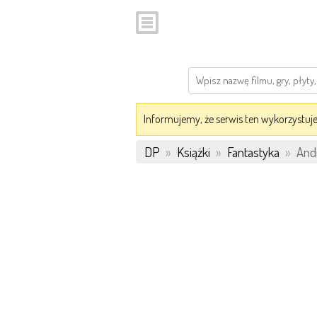
Informujemy, że serwis ten wykorzystuje 
DP
»
Książki
»
Fantastyka
»
Andr