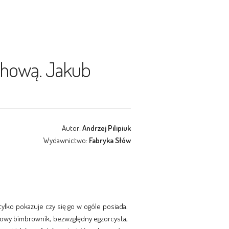
uchową. Jakub
Autor:
Andrzej Pilipiuk
Wydawnictwo:
Fabryka Słów
tylko pokazuje czy się go w ogóle posiada.
towy bimbrownik, bezwzględny egzorcysta,