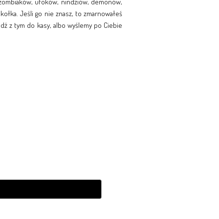
, zombiaków, ufoków, nindziów, demonów,
kołka. Jeśli go nie znasz, to zmarnowałeś
. Idź z tym do kasy, albo wyślemy po Ciebie