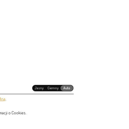
Jasny
Ciemny
Auto
łną
.
acji o Cookies.