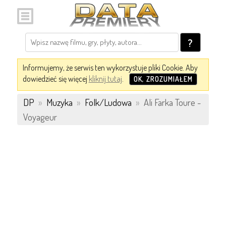
?
Informujemy, że serwis ten wykorzystuje pliki Cookie. Aby
dowiedzieć się więcej
kliknij tutaj
.
OK, ZROZUMIAŁEM
DP
»
Muzyka
»
Folk/Ludowa
»
Ali Farka Toure -
Voyageur