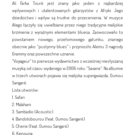
Ali Farka Touré jest znany jako jeden z najbardziej
wpływowych i utalentowanych gitarzystów z Afryki. Jego
dziedzictwo i wpływ są trudne do przecenienia. W muzyce
Alego łączyły się uwielbiane przez niego tradycyjne malijskie
brzmienia z wyraźnymi elementami bluesa. Zaowocowało to
powstaniem nowego, przełomowego gatunku, znanego
obecnie jako "pustynny blues" i przyniosło Alemu 3 nagrody
Grammy oraz powszechne uznanie.
"Voyageur" to pierwsze wydawnictwo z wcześniej niesłyszaną
muzyką od czasu wydanego w 2006 roku "Savane". Na albumie
w trzech utworach pojawia się malijska supergwiazda, Oumou
Sangaré.
Lista utworów:
1. Safari
2. Malahani
3. Sambadio (Acoustic)
4. Bandolobourou (feat. Oumou Sangaré)
5. Cherie (feat. Oumou Sangaré)
6. Kenouna