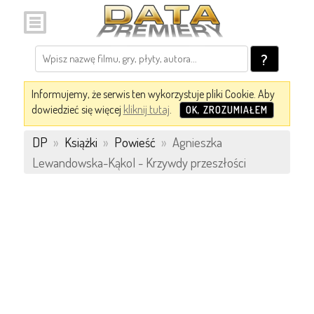
?
Informujemy, że serwis ten wykorzystuje pliki Cookie. Aby
dowiedzieć się więcej
kliknij tutaj
.
OK, ZROZUMIAŁEM
DP
»
Książki
»
Powieść
»
Agnieszka
Lewandowska-Kąkol - Krzywdy przeszłości