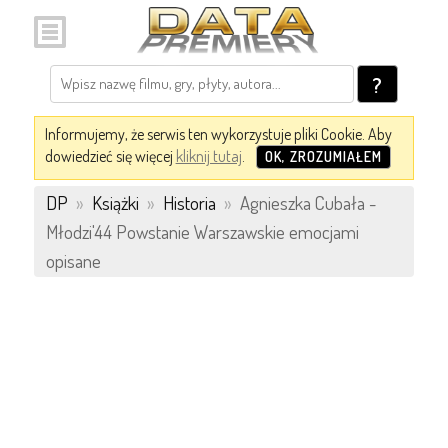
?
Informujemy, że serwis ten wykorzystuje pliki Cookie. Aby
dowiedzieć się więcej
kliknij tutaj
.
OK, ZROZUMIAŁEM
DP
»
Książki
»
Historia
»
Agnieszka Cubała -
Młodzi'44 Powstanie Warszawskie emocjami
opisane