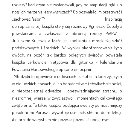
rozkazy? Nad czym się zastanawiali, gdy po amputacji ręki lub
nogi ich marzenia legły w gruzach? Co pozwalało im przetrwać i
„zachować fason”? Inspiracją
do napisania tej książki stały się rozmowy Agnieszki Cubały z
powstańcami, a zwłaszcza z obrońcą reduty PWPW -
Juliuszem Kuleszą, a także jej spotkania z młodzieżą szkół
podstawowych i średnich. W wyniku skonfrontowania tych
dwóch, na pozór tak bardzo odległych światów, powstała
książka całkowicie nietypowa dla gatunku - kalendarium
Powstania Warszawskiego opisane emocjami.
Młodzi’44 to opowieść o radościach i smutkach ludzi żyjących
w nieludzkich czasach, o ich bohaterstwie i chwilach słabości,
o nieprzeciętnej odwadze i obezwładniającym strachu, o
niezłomnej wierze w zwycięstwo i momentach całkowitego
zwątpienia. To także książka budująca swoisty pomost między
pokoleniami. Porusza, wywołuje uśmiech, skłania do refleksji.
Ale przede wszystkim nie pozwala pozostać obojętnym.