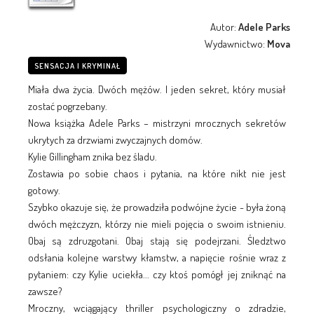
Autor:
Adele Parks
Wydawnictwo:
Mova
SENSACJA I KRYMINAŁ
Miała dwa życia. Dwóch mężów. I jeden sekret, który musiał
zostać pogrzebany.
Nowa książka Adele Parks – mistrzyni mrocznych sekretów
ukrytych za drzwiami zwyczajnych domów.
Kylie Gillingham znika bez śladu.
Zostawia po sobie chaos i pytania, na które nikt nie jest
gotowy.
Szybko okazuje się, że prowadziła podwójne życie - była żoną
dwóch mężczyzn, którzy nie mieli pojęcia o swoim istnieniu.
Obaj są zdruzgotani. Obaj stają się podejrzani. Śledztwo
odsłania kolejne warstwy kłamstw, a napięcie rośnie wraz z
pytaniem: czy Kylie uciekła... czy ktoś pomógł jej zniknąć na
zawsze?
Mroczny, wciągający thriller psychologiczny o zdradzie,