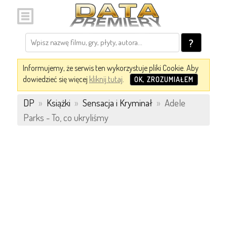
?
Informujemy, że serwis ten wykorzystuje pliki Cookie. Aby
dowiedzieć się więcej
kliknij tutaj
.
OK, ZROZUMIAŁEM
DP
»
Książki
»
Sensacja i Kryminał
»
Adele
Parks - To, co ukryliśmy