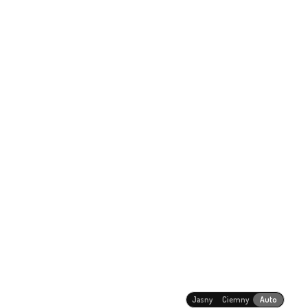
Jasny
Ciemny
Auto