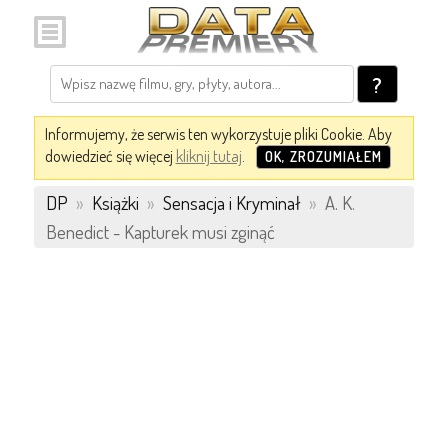
?
Informujemy, że serwis ten wykorzystuje pliki Cookie. Aby
dowiedzieć się więcej
kliknij tutaj
.
OK, ZROZUMIAŁEM
DP
»
Książki
»
Sensacja i Kryminał
»
A. K.
Benedict - Kapturek musi zginąć