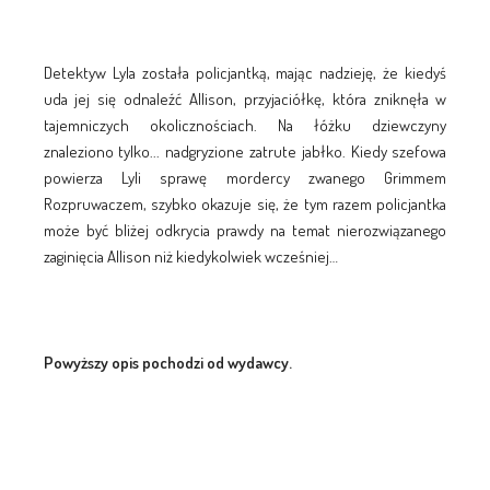
Detektyw Lyla została policjantką, mając nadzieję, że kiedyś
uda jej się odnaleźć Allison, przyjaciółkę, która zniknęła w
tajemniczych okolicznościach. Na łóżku dziewczyny
znaleziono tylko... nadgryzione zatrute jabłko. Kiedy szefowa
powierza Lyli sprawę mordercy zwanego Grimmem
Rozpruwaczem, szybko okazuje się, że tym razem policjantka
może być bliżej odkrycia prawdy na temat nierozwiązanego
zaginięcia Allison niż kiedykolwiek wcześniej…
Powyższy opis pochodzi od wydawcy.