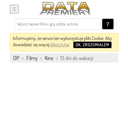
?
Informujemy, że serwis ten wykorzystuje pliki Cookie. Aby
dowiedzieć się więcej
kliknij tutaj
.
OK, ZROZUMIAŁEM
DP
»
Filmy
»
Kino
»
13 dni do wakacji